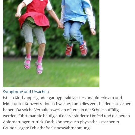
Sym­pto­me und Ur­sa­chen
Ist ein Kind zap­pe­lig oder gar hy­per­ak­tiv, ist es un­auf­merk­sam und
leidet unter Kon­zen­tra­ti­ons­schwä­che, kann dies ver­schie­de­ne Ur­sa­chen
haben. Da solche Ver­hal­tens­wei­sen oft erst in der Schule auf­fäl­lig
werden, führt man sie häufig auf das ver­än­der­te Umfeld und die neuen
An­for­de­run­gen zurück. Doch können auch phy­si­sche Ur­sa­chen zu
Grunde liegen: Feh­ler­haf­te Sin­nes­wahr­neh­mung.