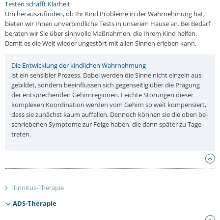
Testen schafft Klar­heit
Um her­aus­zu­fin­den, ob Ihr Kind Pro­ble­me in der Wahr­neh­mung hat,
bieten wir Ihnen un­ver­bind­li­che Tests in unserem Hause an. Bei Bedarf
beraten wir Sie über sinn­vol­le Maß­nah­men, die Ihrem Kind helfen.
Damit es die Welt wieder un­ge­stört mit allen Sinnen erleben kann.
Die Ent­wick­lung der kind­li­chen Wahr­neh­mung
ist ein sen­si­bler Prozess. Dabei werden die Sinne nicht einzeln aus­
ge­bil­det, sondern be­ein­flus­sen sich ge­gen­sei­tig über die Prägung
der ent­spre­chen­den Ge­hirn­re­gio­nen. Leichte Stö­run­gen dieser
kom­ple­xen Ko­or­di­na­ti­on werden vom Gehirn so weit kom­pen­siert,
dass sie zu­nächst kaum auf­fal­len. Dennoch können sie die oben be­
schrie­be­nen Sym­pto­me zur Folge haben, die dann später zu Tage
treten.
Tinnitus-Therapie
ADS-Therapie