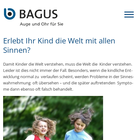
Erlebt Ihr Kind die Welt mit allen
Sinnen?
Damit Kinder die Welt ver­ste­hen, muss die Welt die Kinder ver­ste­hen.
Leider ist dies nicht immer der Fall. Be­son­ders, wenn die kind­li­che Ent­
wick­lung normal zu ver­lau­fen scheint, werden Pro­ble­me in der Sin­nes­
wahr­neh­mung oft über­se­hen – und die später auf­tre­ten­den Sym­pto­
me dann ebenso oft falsch be­han­delt.