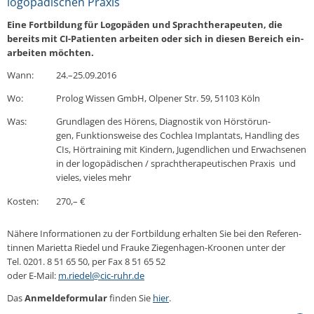
logopädischen Praxis
Eine Fort­bil­dung für Lo­go­pä­den und Sprachthe­ra­peu­ten, die
bereits mit CI-Pa­ti­en­ten ar­bei­ten oder sich in diesen Bereich ein­
ar­bei­ten möchten.
Wann:
24.–25.09.2016
Wo:
Prolog Wissen GmbH, Olpener Str. 59, 51103 Köln
Was:
Grund­la­gen des Hörens, Dia­gnos­tik von Hör­stö­run­
gen, Funk­ti­ons­wei­se des Cochlea Im­plan­tats, Hand­ling des
CIs, Hör­trai­ning mit Kindern, Ju­gend­li­chen und Er­wach­se­nen
in der lo­go­pä­di­schen / sprachthe­ra­peu­ti­schen Praxis und
vieles, vieles mehr
Kosten:
270,– €
Nähere In­for­ma­tio­nen zu der Fort­bil­dung er­hal­ten Sie bei den Re­fe­ren­
tin­nen Ma­ri­et­ta Riedel und Frauke Zie­gen­ha­gen-Kroo­nen unter der
Tel. 0201. 8 51 65 50, per Fax 8 51 65 52
oder E-Mail:
m.​riedel@​cic-ruhr.​de
Das
An­mel­de­for­mu­lar
finden Sie
hier
.