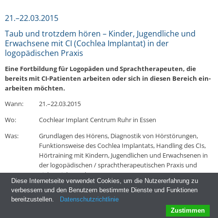
21.–22.03.2015
Taub und trotzdem hören – Kinder, Jugendliche und
Erwachsene mit CI (Cochlea Implantat) in der
logopädischen Praxis
Eine Fort­bil­dung für Lo­go­pä­den und Sprachthe­ra­peu­ten, die
bereits mit CI-Pa­ti­en­ten ar­bei­ten oder sich in diesen Bereich ein­
ar­bei­ten möchten.
Wann:
21.–22.03.2015
Wo:
Co­ch­le­ar Implant Centrum Ruhr in Essen
Was:
Grund­la­gen des Hörens, Dia­gnos­tik von Hör­stö­run­gen,
Funk­ti­ons­wei­se des Cochlea Im­plan­tats, Hand­ling des CIs,
Hör­trai­ning mit Kindern, Ju­gend­li­chen und Er­wach­se­nen in
der lo­go­pä­di­schen / sprachthe­ra­peu­ti­schen Praxis und
vieles, vieles mehr
Diese Internetseite verwendet Cookies, um die Nutzererfahrung zu
verbessern und den Benutzern bestimmte Dienste und Funktionen
Kosten:
230,– € in­klu­si­ve Ver­pfle­gung
bereitzustellen.
Datenschutzrichtlinie
Zustimmen
Nähere In­for­ma­tio­nen zu der Fort­bil­dung er­hal­ten Sie bei den Re­fe­ren­