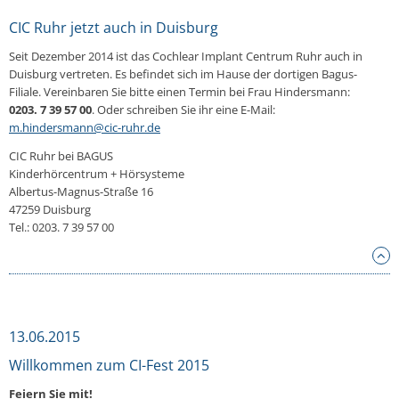
CIC Ruhr jetzt auch in Duisburg
Seit De­zem­ber 2014 ist das Co­ch­le­ar Implant Centrum Ruhr auch in
Duis­burg ver­tre­ten. Es be­fin­det sich im Hause der dor­ti­gen Bagus-
Filiale. Ver­ein­ba­ren Sie bitte einen Termin bei Frau Hin­ders­mann:
0203. 7 39 57 00
. Oder schrei­ben Sie ihr eine E-Mail:
m.​hindersmann@​cic-ruhr.​de
CIC Ruhr bei BAGUS
Kin­der­hör­cen­trum + Hör­sys­te­me
Al­ber­tus-Ma­gnus-Stra­ße 16
47259 Duis­burg
Tel.: 0203. 7 39 57 00
13.06.2015
Willkommen zum CI-Fest 2015
Feiern Sie mit!