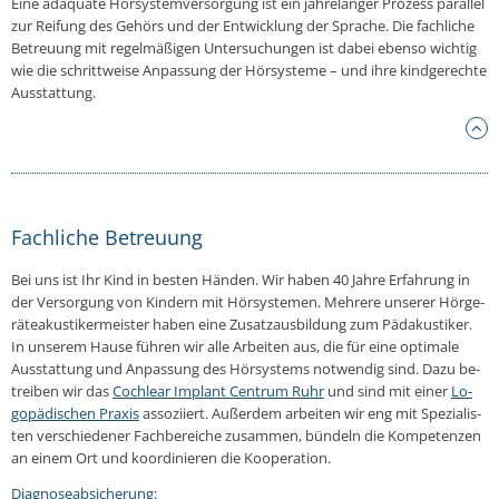
Eine ad­äqua­te Hör­sys­tem­ver­sor­gung ist ein jah­re­lan­ger Prozess par­al­lel
zur Reifung des Gehörs und der Ent­wick­lung der Sprache. Die fach­li­che
Be­treu­ung mit re­gel­mä­ßi­gen Un­ter­su­chun­gen ist dabei ebenso wichtig
wie die schritt­wei­se An­pas­sung der Hör­sys­te­me – und ihre kind­ge­rech­te
Aus­stat­tung.
Fachliche Betreuung
Bei uns ist Ihr Kind in besten Händen. Wir haben 40 Jahre Er­fah­rung in
der Ver­sor­gung von Kindern mit Hör­sys­te­men. Mehrere unserer Hör­ge­
rä­teakus­ti­ker­meis­ter haben eine Zu­satz­aus­bil­dung zum Päda­kus­ti­ker.
In unserem Hause führen wir alle Ar­bei­ten aus, die für eine op­ti­ma­le
Aus­stat­tung und An­pas­sung des Hör­sys­tems not­wen­dig sind. Dazu be­
trei­ben wir das
Co­ch­le­ar Implant Centrum Ruhr
und sind mit einer
Lo­
go­pä­di­schen Praxis
as­so­zi­iert. Au­ßer­dem ar­bei­ten wir eng mit Spe­zia­lis­
ten ver­schie­de­ner Fach­be­rei­che zu­sam­men, bündeln die Kom­pe­ten­zen
an einem Ort und ko­or­di­nie­ren die Ko­ope­ra­ti­on.
Dia­gno­se­ab­si­che­rung: