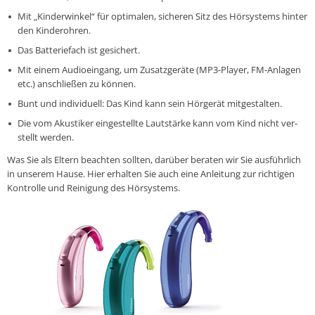
Mit „Kin­der­win­kel“ für op­ti­ma­len, si­che­ren Sitz des Hör­sys­tems hinter
den Kin­de­roh­ren.
Das Bat­te­rie­fach ist ge­si­chert.
Mit einem Au­dio­ein­gang, um Zu­satz­ge­rä­te (MP3-Play­er, FM-An­la­gen
etc.) an­schlie­ßen zu können.
Bunt und in­di­vi­du­ell: Das Kind kann sein Hör­ge­rät mit­ge­stal­ten.
Die vom Akus­ti­ker ein­ge­stell­te Laut­stär­ke kann vom Kind nicht ver­
stellt werden.
Was Sie als Eltern be­ach­ten sollten, darüber beraten wir Sie aus­führ­lich
in unserem Hause. Hier er­hal­ten Sie auch eine An­lei­tung zur rich­ti­gen
Kon­trol­le und Rei­ni­gung des Hör­sys­tems.