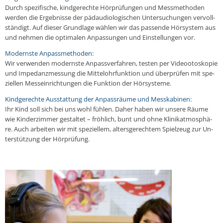
Durch spe­zi­fi­sche, kind­ge­rech­te Hör­prü­fun­gen und Mess­me­tho­den
werden die Er­geb­nis­se der pädau­dio­lo­gi­schen Un­ter­su­chun­gen ver­voll­
stän­digt. Auf dieser Grund­la­ge wählen wir das pas­sen­de Hör­sys­tem aus
und nehmen die op­ti­ma­len An­pas­sun­gen und Ein­stel­lun­gen vor.
Mo­derns­te An­pass­me­tho­den:
Wir ver­wen­den mo­derns­te An­pass­ver­fah­ren, testen per Vi­deoo­tosko­pie
und Im­pe­danz­mes­sung die Mit­tel­ohr­funk­ti­on und über­prü­fen mit spe­
zi­el­len Mess­ein­rich­tun­gen die Funk­ti­on der Hör­sys­te­me.
Kind­ge­rech­te Aus­stat­tung der An­pass­räu­me und Mess­ka­bi­nen:
Ihr Kind soll sich bei uns wohl fühlen. Daher haben wir unsere Räume
wie Kin­der­zim­mer ge­stal­tet – fröh­lich, bunt und ohne Kli­ni­k­at­mo­sphä­
re. Auch ar­bei­ten wir mit spe­zi­el­lem, al­ters­ge­rech­tem Spiel­zeug zur Un­
ter­stüt­zung der Hör­prü­fung.