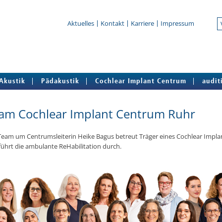
Aktuelles
Kontakt
Karriere
Impressum
Akustik
Pädakustik
Cochlear Implant Centrum
audit
am Cochlear Implant Centrum Ruhr
eam um Cen­trums­lei­te­rin Heike Bagus betreut Träger eines Co­ch­le­ar Im­pla
ührt die am­bu­lan­te Re­Ha­bi­li­ta­ti­on durch.