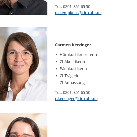
Tel.: 0201. 851 65 50
m.​kempkens@​cic-ruhr.​de
Carmen Kerzin­ger
Hör­akus­tik­meis­te­rin
CI-Akus­ti­ke­rin
Päda­kus­ti­ke­rin
CI-Trä­ge­rin
CI-An­pas­sung
Tel.: 0201. 851 65 50
c.​kerzinger@​cic-ruhr.​de