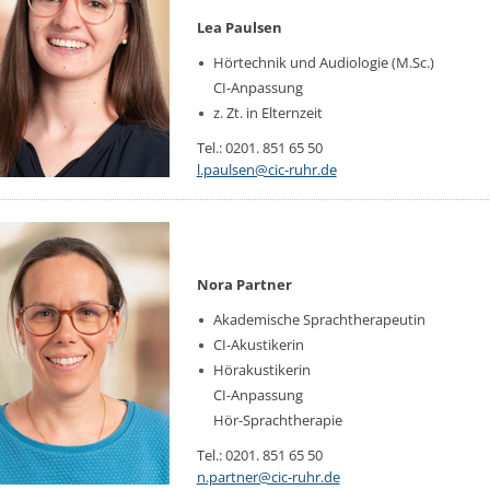
Lea Paulsen
Hör­tech­nik und Au­dio­lo­gie (M.​Sc.)
CI-An­pas­sung
z. Zt. in El­tern­zeit
Tel.: 0201. 851 65 50
l.​paulsen@​cic-ruhr.​de
Nora Partner
Aka­de­mi­sche Sprachthe­ra­peu­tin
CI-Akus­ti­ke­rin
Hör­akus­ti­ke­rin
CI-An­pas­sung
Hör-Sprachthe­ra­pie
Tel.: 0201. 851 65 50
n.​partner@​cic-ruhr.​de