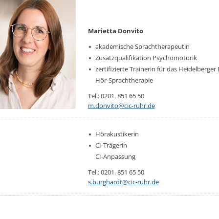
Ma­ri­et­ta Donvito
aka­de­mi­sche Sprachthe­ra­peu­tin
Zu­satz­qua­li­fi­ka­ti­on Psy­cho­mo­to­rik
zer­ti­fi­zier­te Trai­ne­rin für das Hei­del­ber­ger 
Hör-Sprachthe­ra­pie
Tel.: 0201. 851 65 50
m.​donvito@​cic-ruhr.​de
Sophia Burg­hardt
Hör­akus­ti­ke­rin
CI-Trä­ge­rin
CI-An­pas­sung
Tel.: 0201. 851 65 50
s.​burghardt@​cic-ruhr.​de