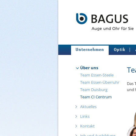
Unternehmen
Optik
Te
Über uns
Team Essen-Steele
Team Essen-Überruhr
Das T
Team Duisburg
und f
Team CI Centrum
Aktuelles
Links
Kontakt
Job und Ausbildung