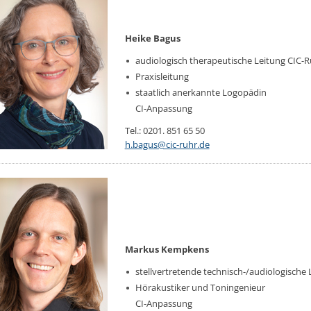
Heike Bagus
au­dio­lo­gisch the­ra­peu­ti­sche Leitung CIC-
Pra­xis­lei­tung
staat­lich an­er­kann­te Lo­go­pä­din
CI-An­pas­sung
Tel.: 0201. 851 65 50
h.​bagus@​cic-ruhr.​de
Markus Kemp­kens
stell­ver­tre­ten­de tech­nisch-/au­dio­lo­gi­sc
Hör­akus­ti­ker
und Ton­in­ge­nieur
CI-An­pas­sung