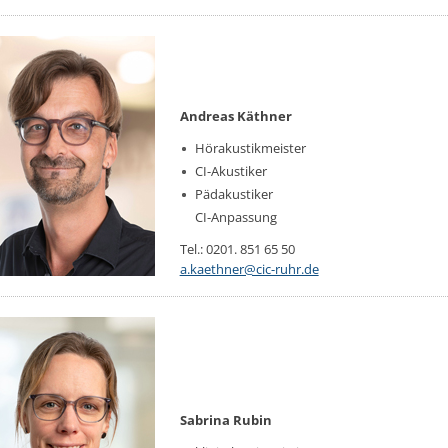
Andreas Käthner
Hör­akus­tik­meis­ter
CI-Akus­ti­ker
Päda­kus­ti­ker
CI-An­pas­sung
Tel.: 0201. 851 65 50
a.​kaethner@​cic-ruhr.​de
Sabrina Rubin