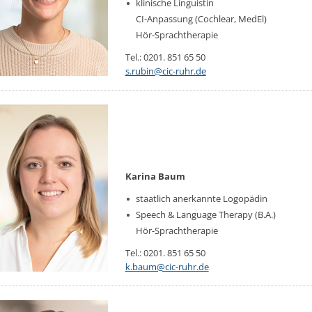
kli­ni­sche Lin­gu­is­tin
CI-An­pas­sung (Co­ch­le­ar, MedEl)
Hör-Sprachthe­ra­pie
Tel.: 0201. 851 65 50
s.​rubin@​cic-ruhr.​de
Karina Baum
staat­lich an­er­kann­te Lo­go­pä­din
Speech & Lan­gua­ge Therapy (B.A.)
Hör-Sprachthe­ra­pie
Tel.: 0201. 851 65 50
k.​baum@​cic-ruhr.​de